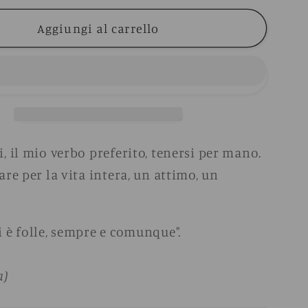
per
Aggiungi al carrello
Anello
Man-
tenersi
, il mio verbo preferito, tenersi per mano.
are per la vita intera, un attimo, un
 è folle, sempre e comunque".
a)