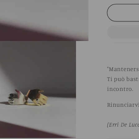
i
per
c
Anello
Man-
a
tenersi
"Mantenersi
Ti può bast
incontro.
Rinunciarvi
(Erri De Luc