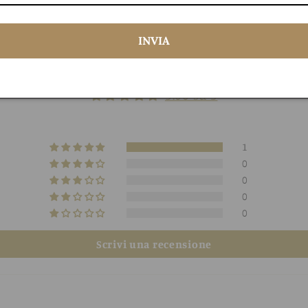
INVIA
Recensioni Clienti
5.00 su 5
1
0
0
0
0
Scrivi una recensione