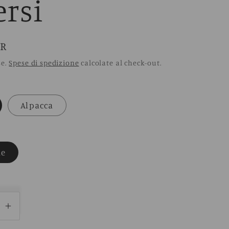
ersi
UR
se.
Spese di spedizione
calcolate al check-out.
Alpacca
le
ci
Aumenta
quantità