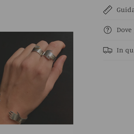
Guida
Dove 
In qu