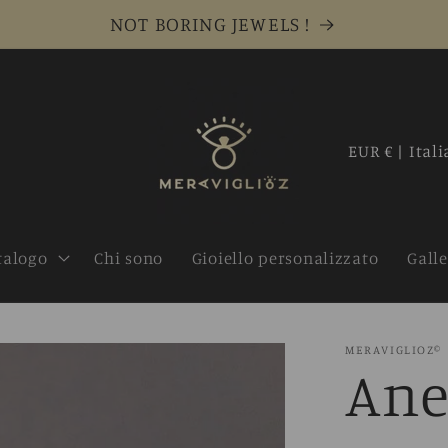
NOT BORING JEWELS !
P
EUR € | Ital
a
e
talogo
Chi sono
Gioiello personalizzato
Galle
s
e
MERAVIGLIOZ©
/
Ane
A