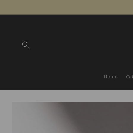
Vai
direttamente
ai contenuti
Home
Ca
Passa alle
informazioni
sul prodotto