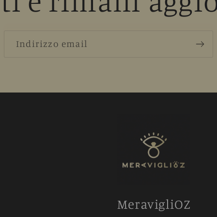
iti e rimani aggi
Indirizzo email
MeravigliOZ