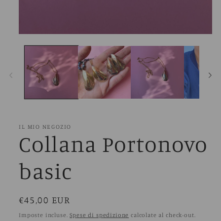
IL MIO NEGOZIO
Collana Portonovo
basic
Prezzo
€45,00 EUR
di
Imposte incluse.
Spese di spedizione
calcolate al check-out.