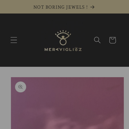
Vai
NOT BORING JEWELS !
direttamente
ai contenuti
Carrello
Passa alle
informazioni
sul prodotto