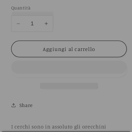
listino
Quantità
Diminuisci
Aumenta
quantità
quantità
per
per
Aggiungi al carrello
HOOP
HOOP
EARRINGS
EARRINGS
TWIST!
TWIST!
Share
I cerchi sono in assoluto gli orecchini