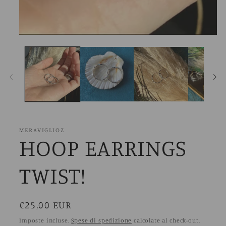
MERAVIGLIOZ
HOOP EARRINGS
TWIST!
Prezzo
€25,00 EUR
di
Imposte incluse.
Spese di spedizione
calcolate al check-out.