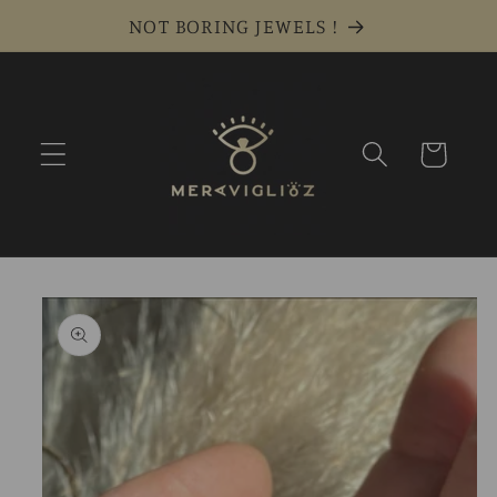
Vai
NOT BORING JEWELS !
direttamente
ai contenuti
Carrello
Passa alle
informazioni
sul prodotto