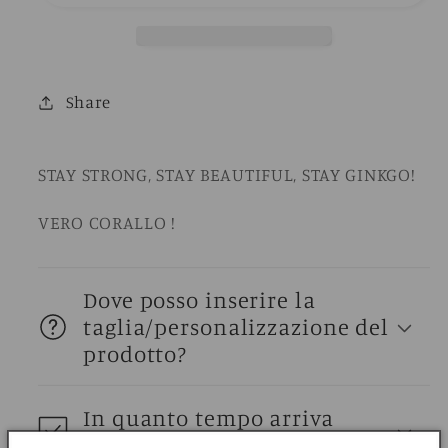
Share
STAY STRONG, STAY BEAUTIFUL, STAY GINKGO!
VERO CORALLO !
Dove posso inserire la
taglia/personalizzazione del
prodotto?
In quanto tempo arriva
l'ordine?