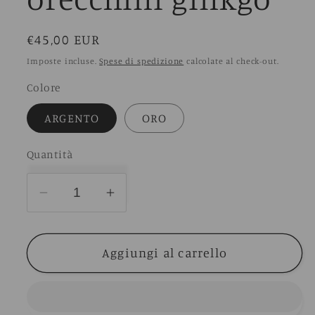
Prezzo
€45,00 EUR
di
Imposte incluse.
Spese di spedizione
calcolate al check-out.
listino
Colore
ARGENTO
ORO
Quantità
Diminuisci
Aumenta
quantità
quantità
per
per
Aggiungi al carrello
orecchini
orecchini
ginkgo
ginkgo